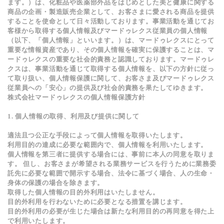
ます。）は、化粧品や医薬部外品をはじめとした美と健康に関する
商品の企画・製造販売企業として、お客さまに愛される商品を提供
することを使命として日々活動しております。事業活動を通じてお
客様から取得する個人情報及びマードゥレクス従業員の個人情報
（以下、「個人情報」といいます。）は、マードゥレクスにとって
重要な情報資産であり、その個人情報を確実に保護することは、マ
ードゥレクスの重要な社会的責務と認識しております。マードゥレ
クスは、事業活動を通じて取得する個人情報を、以下の方針に従っ
て取り扱い、個人情報保護に関して、お客さま及びマードゥレクス
従業員への「安心」の提供及び社会的責務を果たしてゆきます。
株式会社マードゥレクスの個人情報保護方針
1. 個人情報の取得、利用及び提供に関して
適法且つ公正な手段によって個人情報を取得いたします。
利用目的の達成に必要な範囲内で、個人情報を利用いたします。
個人情報を第三者に提供する場合には、事前に本人の同意を取りま
す。 但し、お客さまが希望される業務サービスを行うために業務委
託先に必要な範囲で開示する場合、法令に基づく場合、人の生命・
身体の保護の場合を除きます。
取得した個人情報の目的外利用はいたしません。
目的外利用を行わないために必要となる措置を講じます。
目的外利用の必要が生じた場合は新たな利用目的の再同意を得た上
で利用いたします。