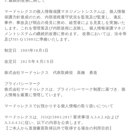
5. 継続的改善に関して
マードゥレクスの個人情報保護マネジメントシステムは、個人情報
保護方針達成のため、内部規程遵守状況を監視及び監査し、違反、
事件、事故及び弱点の発見に努め、経営者による見直しを実施いた
します。これを管理策及び内部規程に反映し、個人情報保護マネジ
メントシステムの継続的改善に努めます。 改善においては、法令等
及びJIS Q 15001に準拠いたします。
制定日 2005年10月1日
改定日 202５年４月2５日
株式会社マードゥレクス 代表取締役 高橋 勇造
プライバシーマーク
株式会社マードゥレクスは、プライバシーマーク制度に基づき、個
人情報を厳重に管理しています。
マードゥレクスでお預かりする個人情報の取り扱いについて
マードゥレクスは、JISQ15001:2017 要求事項 A.3.4.2.4および
A.3.4.4.3に従い、以下の内容を公表します。
【ご本人から直接書面取得以外で取得する場合の利用目的】