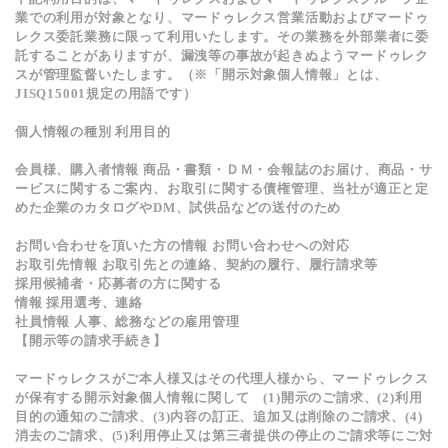
業での利用が対象となり、マードゥレクス営業活動およびマードゥ
レクス委託業務に限って利用いたします。その業務を外部業者に委
託することがありますが、漏洩等の事故が起きぬようマードゥレク
スが管理監督いたします。（※「開示対象個人情報」とは、
JISQ15001規定の用語です）
個人情報の種別 利用目的
会員様、購入者情報 商品・書類・ＤＭ・会報誌のお届け、商品・サ
ービスに関するご案内、お取引に関する債権管理、当社が適正と定
めた企業のカタログやDM、試供品などの送付のため
お問い合わせを頂いた方の情報 お問い合わせへの対応
お取引先情報 お取引先との連絡、契約の履行、履行請求等
採用候補者・応募者の方に関する
情報 採用選考、連絡
社員情報 人事、総務などの雇用管理
【開示等の請求手続き】
マードゥレクスがご本人様又はその代理人様から、マードゥレクス
が保有する開示対象個人情報に関して (1)開示のご請求、(2)利用
目的の通知のご請求、(3)内容の訂正、追加又は削除のご請求、(4)
消去のご請求、(5)利用停止又は第三者提供の停止のご請求等にご対