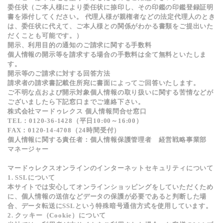
委任状（ご本人様により委任状に捺印し、その印鑑の印鑑登録証明
書を添付してください。 代理人様が親権者などの法定代理人のとき
は、委任状に代えて、ご本人様との関係がわかる書類をご提出いた
だくことも可能です。）
開示、利用目的の通知のご請求に関する手数料
個人情報の開示等を請求する場合の手数料は全て無料といたしま
す。
開示等のご請求に対する回答方法
請求者の請求書記載住所宛に書面によってご回答いたします。
ご不明な点および開示対象個人情報の取り扱いに関する苦情などが
ございましたら下記窓口までご連絡下さい。
株式会社マードゥレクス 個人情報問合せ窓口
TEL：0120-36-1428（平日10:00～16:00）
FAX：0120-14-4708（24時間受付）
個人情報に関する責任者：個人情報保護管理者 経営戦略事業部
マネージャー
マードゥレクスオンラインのインターネットセキュリティについて
1. SSLについて
本サイトでは安心してオンラインショッピングをしていただくため
に、個人情報の送信などデータの保護が必要であると判断した場
合、データ転送にSSLという特殊暗号通信方式を使用しています。
2. クッキー（Cookie）について