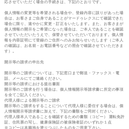
応させていただく場合の手続きは、下記のとおりです。
個人情報の変更等を希望される場合や、登録内容に誤りがあった場
合は、お客さまご自身であることがマードゥレクスにて確認できた
場合に限り、速やかに変更・訂正をいたします。また、お客さまが
個人情報の開示をご希望になった場合は、ご本人であることを確認
させていただいたうえで、保管させていただいております。個人情
報を内容証明にて登録のご住所へのみお知らせいたします（ご本人
の確認は、お名前・お電話番号などの照合で確認させていただきま
す）。
開示等の請求の申出先
開示等のご請求については、下記窓口まで郵送・ファックス・電
話、メールにてご連絡ください。
開示等の請求における提出書面
開示等のご請求を行う場合は、個人情報開示等請求書に所定の事項
を全てご記入ください。
代理人様による開示等のご請求
開示等のご請求をすることについて代理人様に委任する場合は、個
人情報開示等請求書に加えて、下記の書類をご同封ください。
代理人様本人であることを確認するための書類（コピー） 運転免許
証、住民票の写し、健康保険証の被保険者証のいずれか１点
※コピーは本籍地を塗りつぶしたものをご用意下さい。